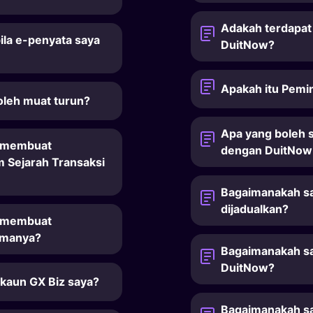
Adakah terdapat
ila e-penyata saya
DuitNow?
Apakah itu Pem
oleh muat turun?
Apa yang boleh 
ah membuat
dengan DuitNow
m Sejarah Transaksi
Bagaimanakah sa
dijadualkan?
ah membuat
imanya?
Bagaimanakah s
DuitNow?
Akaun GX Biz saya?
Bagaimanakah sa