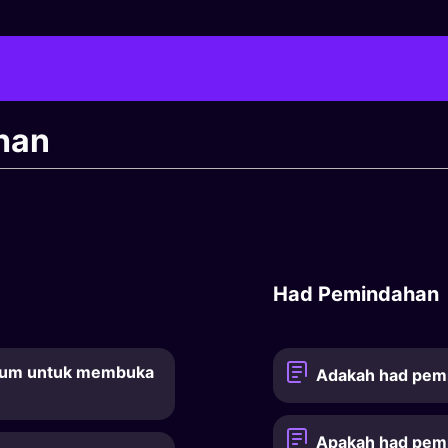
han
Had Pemindahan
imum untuk membuka
Adakah had pemi
Apakah had pem