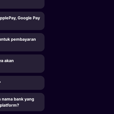
pplePay, Google Pay
untuk pembayaran
ya akan
?
n nama bank yang
platform?