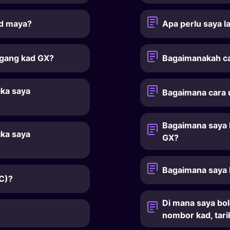
ad maya?
Apa perlu saya l
gang kad GX?
Bagaimanakah ca
ika saya
Bagaimana cara 
Bagaimana saya 
ika saya
GX?
Bagaimana saya 
C)?
Di mana saya bo
nombor kad, tari