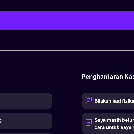
Penghantaran Ka
Bilakah kad fizik
Saya masih belu
?
cara untuk saya