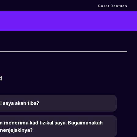
Pusat Bantuan
d
al saya akan tiba?
m menerima kad fizikal saya. Bagaimanakah
 menjejakinya?