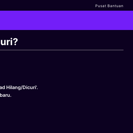
Pusat Bantuan
uri?
d Hilang/Dicuri'.
baru.