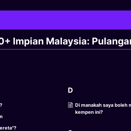
 Impian Malaysia: Pulangan
D
i?
Di manakah saya boleh 
kempen ini?
en
ereta"?