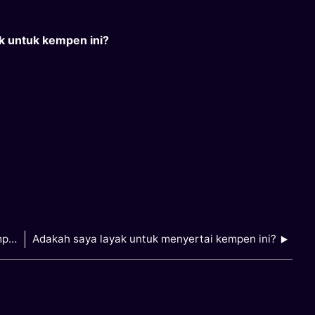
ak untuk kempen ini?
Siapakah yang boleh saya hubungi jika saya mempunyai soalan lanjut tentang kempen ini?
Adakah saya layak untuk menyertai kempen ini?