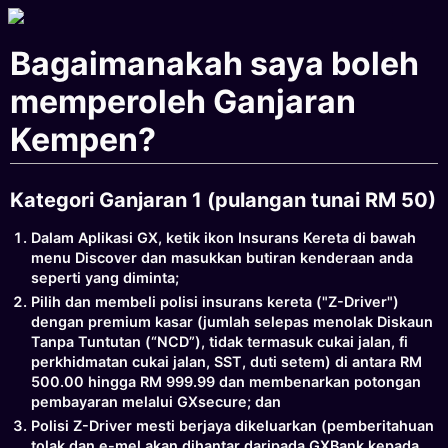
Bagaimanakah saya boleh
memperoleh Ganjaran
Kempen?
Kategori Ganjaran 1 (pulangan tunai RM 50)
Dalam Aplikasi GX, ketik ikon Insurans Kereta di bawah
menu Discover dan masukkan butiran kenderaan anda
seperti yang diminta;
Pilih dan membeli polisi insurans kereta ("Z-Driver")
dengan premium kasar (jumlah selepas menolak Diskaun
Tanpa Tuntutan (“NCD”), tidak termasuk cukai jalan, fi
perkhidmatan cukai jalan, SST, duti setem) di antara RM
500.00 hingga RM 999.99 dan membenarkan potongan
pembayaran melalui GXsecure; dan
Polisi Z-Driver mesti berjaya dikeluarkan (pemberitahuan
tolak dan e-mel akan dihantar daripada GXBank kepada