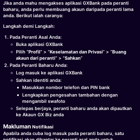
Jika anda mahu mengakses aplikasi GXBank pada peranti
baharu, anda perlu membuang akaun daripada peranti lama
anda. Berikut ialah caranya:
Langkah demi Langkah:
Pada Peranti Asal Anda:
Buka aplikasi GXBank
Pilih “
Profil
” > “
Keselamatan dan Privasi
” > “
Buang
akaun dari peranti
” > “
Sahkan
”
Pada Peranti Baharu Anda:
Log masuk ke aplikasi GXBank
Sahkan identiti anda:
Masukkan nombor telefon dan PIN bank
Lengkapkan pengesahan tambahan dengan
mengambil swafoto
Selepas berjaya, peranti baharu anda akan dipautkan
ke Akaun GX Biz anda
Makluman
Notifikasi
Apabila anda cuba log masuk pada peranti baharu, satu
notifikasi akan dihantar ke peranti asal anda untuk