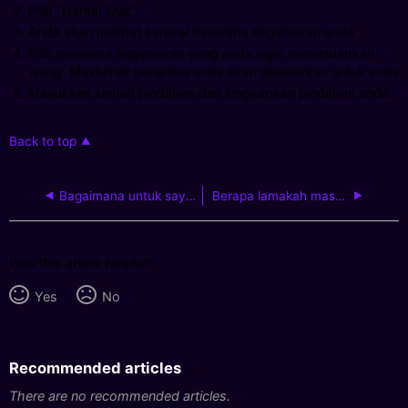
Pilih "Hantar Duit"
Anda akan melihat senarai Penerima Kegemaran anda
Pilih penerima Kegemaran yang anda ingin memindahkan
wang. Maklumat penerima anda akan dipaparkan untuk anda
Masukkan jumlah pindahan dan lengkapkan pindahan anda.
Back to top
Bagaimana untuk saya mengunakan pemindahan DuitNow?
Berapa lamakah masa yang diambil untuk melakukan pemindahan DuitNow?
Was this article helpful?
Yes
No
Recommended articles
There are no recommended articles.