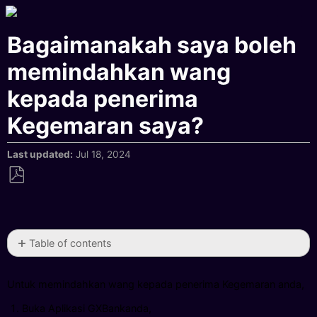
Bagaimanakah saya boleh
memindahkan wang
kepada penerima
Kegemaran saya?
Last updated
Jul 18, 2024
Save
as
PDF
Table of contents
No
headers
Untuk memindahkan wang kepada penerima Kegemaran anda,
Buka Aplikasi GXBankanda,