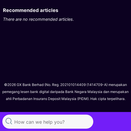
Recommended articles
There are no recommended articles.
©2026 GX Bank Berhad (No. Reg. 202101014409 (1414709-A) merupakan
pemegang lesen bank digital daripada Bank Negara Malaysia dan merupakan
ahli Perbadanan Insurans Deposit Malaysia (PIDM). Hak cipta terpelihara.